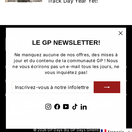
Track Day Year Yet!
"Fer
LE GP NEWSLETTER!
(Esc)
Ne manquez aucune de nos offres, des mises à
jour et du contenu de la communauté GP ! Nous
ne vous écrirons pas un e-mail tous les jours, ne
SECTIONS
vous inquiétez pas!
SUPPORT
INSCRIVEZ-
S'INSCRIRE
VOUS
À
LÉGAL
NOTRE
INFOLETTRE
Instagram
Facebook
YouTube
TikTok
LinkedIn
© 2026 GP Days (by GP Days GmbH)
français