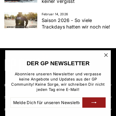
keiner vergisst
Februar 14, 2026
Saison 2026 - So viele
Trackdays hatten wir noch nie!
"Sch
DER GP NEWSLETTER
(Esc)
Abonniere unseren Newsletter und verpasse
keine Angebote und Updates aus der GP
Community! Keine Sorge, wir schreiben Dir nicht
BEREICHE
jeden Tag eine E-Mail!
SUPPORT
MELDE
ABONNIEREN
DICH
FÜR
RECHTLICHES
UNSEREN
NEWSLETTER