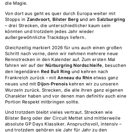
die Magie.
Von dort aus geht es quer durch Europa weiter mit
Stopps in
Zandvoort
,
Bilster Berg
u
nd am
Salzburgring
– drei Strecken, die unterschiedlicher kaum sein
könnten und trotzdem jedes Jahr wieder
außergewöhnliche Trackdays liefern.
Gleichzeitig markiert 2026 für uns auch einen großen
Schritt nach vorne, denn wir nehmen mehrere neue
Rennstrecken in den Kalender auf. Zum ersten Mal
fahren wir auf der
Nürburgring Nordschleife
, besuchen
den legendären
Red Bull Ring
und kehren nach
Frankreich zurück – mit
Anneau du Rhin
etwas ganz
neues
und mit
Dijon-Prenois
kehren wir zu unseren
Wurzeln zurück
. Strecken, die alle ihren ganz eigenen
Charakter haben und vor denen man definitiv auch eine
Portion Respekt mitbringen sollte.
Und trotzdem bleibt vieles vertraut. Strecken wie
Bilster Berg oder der Circuit Mettet sind mittlerweile
absolute GP Days Klassiker. Anspruchsvoll, intensiv –
und trotzdem gehören sie Jahr für Jahr zu den